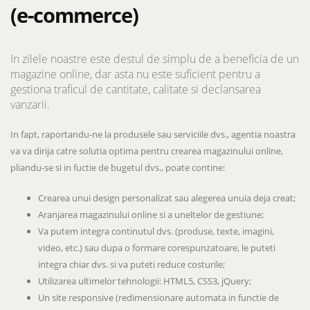
(e-commerce)
In zilele noastre este destul de simplu de a beneficia de un
magazine online, dar asta nu este suficient pentru a
gestiona traficul de cantitate, calitate si declansarea
vanzarii.
In fapt, raportandu-ne la produsele sau serviciile dvs., agentia noastra
va va dirija catre solutia optima pentru crearea magazinului online,
pliandu-se si in fuctie de bugetul dvs., poate contine:
Crearea unui design personalizat sau alegerea unuia deja creat;
Aranjarea magazinului online si a uneltelor de gestiune;
Va putem integra continutul dvs. (produse, texte, imagini,
video, etc.) sau dupa o formare corespunzatoare, le puteti
integra chiar dvs. si va puteti reduce costurile;
Utilizarea ultimelor tehnologii: HTML5, CSS3, jQuery;
Un site responsive (redimensionare automata in functie de