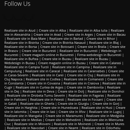
Follow Us
Realizare site in Aiud
|
Creare site in Alba
|
Realizare site in Alba Iulia
|
Realizare
site in Alexandria
|
Creare site in Arad
|
Creare site in Arges
|
Creare site in Bacau
|
Realizare site in Baia Mare
|
Realizare site in Barlad
|
Creare site in Bihor
|
Realizare site in Bistrita
|
Creare site in Bistrita-Nasaud
|
Realizare site in Blaj
|
Realizare site in Borsa
|
Creare site in Botosani
|
Creare site in Braila
|
Creare site
in Brasov
|
Creare site in Bucuresti
|
Realizare site in Bucuresti
|
Webdesign in
Bucuresti
|
Creare magazin online in Bucuresti
|
Firma webdesign in Bucuresti
|
Realizare site in Buftea
|
Creare site in Buzau
|
Realizare site in Buzau
|
Webdesign in Buzau
|
Creare magazin online in Buzau
|
Creare site in Calarasi
|
Realizare site in Campia Turzii
|
Realizare site in Campina
|
Realizare site in
Campulung
|
Realizare site in Caracal
|
Realizare site in Caransebes
|
Creare site
in Caras-Severin
|
Realizare site in Carei
|
Creare site in Cluj
|
Realizare site in
Cluj Napoca
|
Realizare site in Codlea
|
Realizare site in Comanesti
|
Creare site
in Constanta
|
Creare site in Covasna
|
Realizare site in Craiova
|
Realizare site in
Cugir
|
Realizare site in Curtea de Arges
|
Creare site in Dambovita
|
Realizare
site in Dej
|
Realizare site in Deva
|
Creare site in Dolj
|
Realizare site in Dorohoi
|
Realizare site in Drobeta Turnu Severin
|
Realizare site in Fagaras
|
Realizare
site in Falticeni
|
Realizare site in Fetesti
|
Realizare site in Focsani
|
Creare site
in Galati
|
Realizare site in Gherla
|
Creare site in Giurgiu
|
Creare site in Gorj
|
Creare site in Harghita
|
Creare site in Hunedoara
|
Realizare site in Husi
|
Creare
site in Ialomita
|
Creare site in Iasi
|
Creare site in Ilfov
|
Realizare site in Lugoj
|
Realizare site in Mangalia
|
Creare site in Maramures
|
Realizare site in Medgidia
|
Realizare site in Medias
|
Creare site in Mehedinti
|
Realizare site in Miercurea
Ciuc
|
Realizare site in Mioveni
|
Realizare site in Moinesti
|
Creare site in Mures
|
Realizare site in Navodari
|
Creare site in Neamt
|
Realizare site in Odorheiu