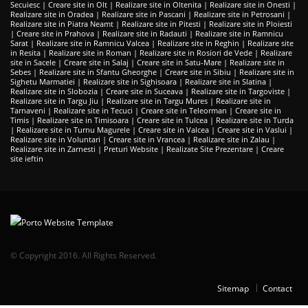
Secuiesc
|
Creare site in Olt
|
Realizare site in Oltenita
|
Realizare site in Onesti
|
Realizare site in Oradea
|
Realizare site in Pascani
|
Realizare site in Petrosani
|
Realizare site in Piatra Neamt
|
Realizare site in Pitesti
|
Realizare site in Ploiesti
|
Creare site in Prahova
|
Realizare site in Radauti
|
Realizare site in Ramnicu
Sarat
|
Realizare site in Ramnicu Valcea
|
Realizare site in Reghin
|
Realizare site
in Resita
|
Realizare site in Roman
|
Realizare site in Rosiori de Vede
|
Realizare
site in Sacele
|
Creare site in Salaj
|
Creare site in Satu-Mare
|
Realizare site in
Sebes
|
Realizare site in Sfantu Gheorghe
|
Creare site in Sibiu
|
Realizare site in
Sighetu Marmatiei
|
Realizare site in Sighisoara
|
Realizare site in Slatina
|
Realizare site in Slobozia
|
Creare site in Suceava
|
Realizare site in Targoviste
|
Realizare site in Targu Jiu
|
Realizare site in Targu Mures
|
Realizare site in
Tarnaveni
|
Realizare site in Tecuci
|
Creare site in Teleorman
|
Creare site in
Timis
|
Realizare site in Timisoara
|
Creare site in Tulcea
|
Realizare site in Turda
|
Realizare site in Turnu Magurele
|
Creare site in Valcea
|
Creare site in Vaslui
|
Realizare site in Voluntari
|
Creare site in Vrancea
|
Realizare site in Zalau
|
Realizare site in Zarnesti
|
Preturi Website
|
Realizate Site Prezentare
|
Creare
site ieftin
© Copyright 2016. All Rights Reserved.
Sitemap
Contact